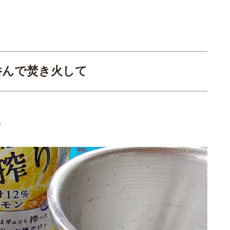
呑んで焚き火して
ン