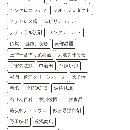
シンクロニシティ
ジオ・プロダクト
ステンレス鍋
スピリチュアル
ナチュラル洗剤
ペンタシールド
仏教
健康、美容
南部鉄器
圧搾一番搾り菜種油
大地を守る会
宇宙の法則
巾着田
平飼い卵
彩湖・道満グリーンパーク
捨て活
新米
極 ROOTS
波佐見焼
石けん百科
秋川牧園
自然食品
過炭酸ナトリウム
酸素系漂白剤
野田琺瑯
釜浅商店