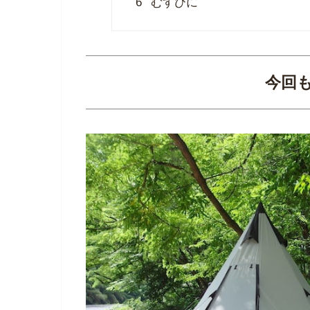
6
むすびに
今回