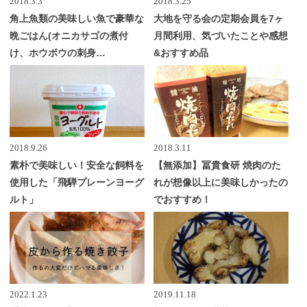
2018.3.3
2018.3.25
角上魚類の美味しい魚で豪華な
大地を守る会の定期会員を7ヶ
晩ごはん(オニカサゴの煮付
月間利用、気づいたことや感想
け、ホウボウの刺身…
&おすすめ品
2018.9.26
2018.3.11
素朴で美味しい！安全な飼料を
【無添加】冨貴食研 焼肉のた
使用した「飛騨プレーンヨーグ
れが想像以上に美味しかったの
ルト」
でおすすめ！
2022.1.23
2019.11.18