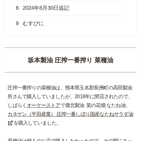
8
2024年6月30日追記
9
むすびに
坂本製油 圧搾一番搾り 菜種油
圧搾一番搾りの菜種油は、熊本県玉名郡長洲町の高田製油
所さんで購入していましたが、2018年に閉店されたので、
しばらく
オーケーストア
で鹿北製油 菜の花畑 なたね油、
カネゲン（平田産業） 圧搾一番しぼり国産なたねサラダ油
を購入していました。
菜種油は個人のお店で購入したかったので、その間にネッ