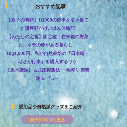
プロフィール
おすすめ記事
【双子の初卵】1/1000の確率を引き当て
た濃厚卵かけごはん体験記
【わたしの定番】固定種・在来種の野菜
と、ネラの卵がある暮らし。
1kg1,000円。私が自然栽培の『日本晴・
はさがけ米』を購入するワケ
【坂本製油】古式圧搾製法 一番搾り 菜種
油 レビュー
愛用品や自然派グッズをご紹介
楽天ROOMを見る