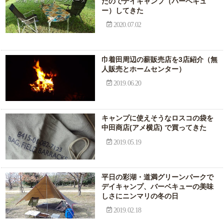
たのでデイキャンプ（バーベキュ
ー）してきた
2020.07.02
巾着田周辺の薪販売店を3店紹介（無
人販売とホームセンター）
2019.06.20
キャンプに使えそうなロスコの袋を
中田商店(アメ横店) で買ってきた
2019.05.19
平日の彩湖・道満グリーンパークで
デイキャンプ、バーベキューの美味
しさにニンマリの冬の日
2019.02.18