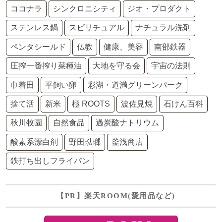
ココナラ
シンクロニシティ
ジオ・プロダクト
ステンレス鍋
スピリチュアル
ナチュラル洗剤
ペンタシールド
仏教
健康、美容
南部鉄器
圧搾一番搾り菜種油
大地を守る会
宇宙の法則
巾着田
平飼い卵
彩湖・道満グリーンパーク
捨て活
新米
極 ROOTS
波佐見焼
石けん百科
秋川牧園
自然食品
過炭酸ナトリウム
酸素系漂白剤
野田琺瑯
釜浅商店
鉄打ち出しフライパン
【PR】楽天ROOM(愛用品など)