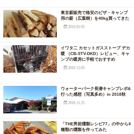
東京薪販売で格安のピザ・キャンプ
用の薪（広葉樹）を40kg買ってきた
2019.01.05
イワタ二 カセットガスストーブ デカ
暖 （CB-STV-DKD）レビュー、キャ
ンプの暖房に手軽でおすすめ
2018.12.03
ウォーターパーク長瀞キャンプレポ&
行った感想（写真多め）in 2018秋
2018.11.25
「THE男前燻製レシピ77」の中から4
種類の燻製を作ってみた