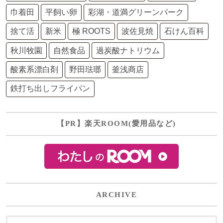
巾着田
平飼い卵
彩湖・道満グリーンパーク
捨て活
新米
極 ROOTS
波佐見焼
石けん百科
秋川牧園
自然食品
過炭酸ナトリウム
酸素系漂白剤
野田琺瑯
釜浅商店
鉄打ち出しフライパン
【PR】楽天ROOM(愛用品など)
ARCHIVE