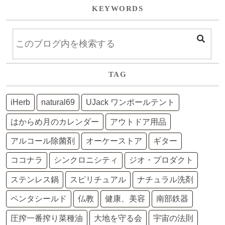
KEYWORDS
TAG
iHerb
natural69
UJack ワンポールテント
はからめ月のカレンダー
アウトドア用品
アルコール除菌剤
オーケーストア
ギター
ココナラ
シンクロニシティ
ジオ・プロダクト
ステンレス鍋
スピリチュアル
ナチュラル洗剤
ペンタシールド
仏教
健康、美容
南部鉄器
圧搾一番搾り菜種油
大地を守る会
宇宙の法則