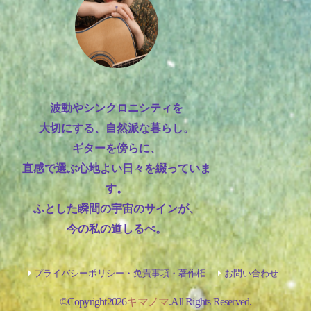
波動やシンクロニシティを
大切にする、自然派な暮らし。
ギターを傍らに、
直感で選ぶ心地よい日々を綴っていま
す。
ふとした瞬間の宇宙のサインが、
今の私の道しるべ。
プライバシーポリシー・免責事項・著作権
お問い合わせ
©Copyright2026
キマノマ
.All Rights Reserved.