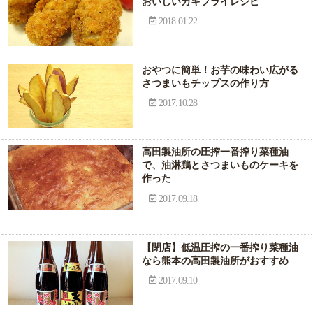
おいしいカキフライレシピ
2018.01.22
おやつに簡単！お芋の味わい広がる
さつまいもチップスの作り方
2017.10.28
高田製油所の圧搾一番搾り菜種油
で、油淋鶏とさつまいものケーキを
作った
2017.09.18
【閉店】低温圧搾の一番搾り菜種油
なら熊本の高田製油所がおすすめ
2017.09.10