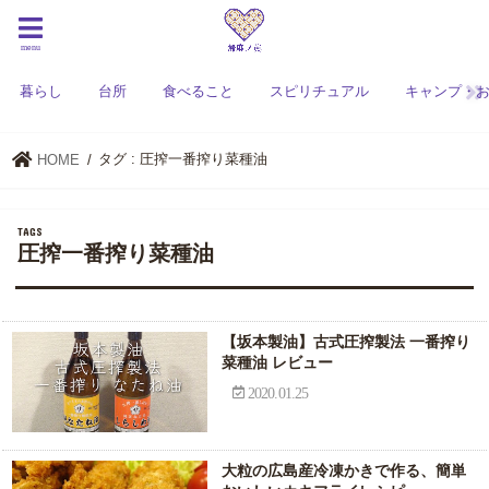
menu
暮らし
台所
食べること
スピリチュアル
キャンプ・
タグ : 圧搾一番搾り菜種油
HOME
圧搾一番搾り菜種油
【坂本製油】古式圧搾製法 一番搾り
菜種油 レビュー
2020.01.25
大粒の広島産冷凍かきで作る、簡単