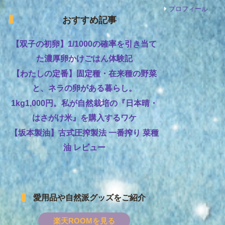
プロフィール
おすすめ記事
【双子の初卵】1/1000の確率を引き当て
た濃厚卵かけごはん体験記
【わたしの定番】固定種・在来種の野菜
と、ネラの卵がある暮らし。
1kg1,000円。私が自然栽培の『日本晴・
はさがけ米』を購入するワケ
【坂本製油】古式圧搾製法 一番搾り 菜種
油 レビュー
愛用品や自然派グッズをご紹介
楽天ROOMを見る