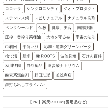
ココナラ
シンクロニシティ
ジオ・プロダクト
ステンレス鍋
スピリチュアル
ナチュラル洗剤
ペンタシールド
仏教
健康、美容
南部鉄器
圧搾一番搾り菜種油
大地を守る会
宇宙の法則
巾着田
平飼い卵
彩湖・道満グリーンパーク
捨て活
新米
極 ROOTS
波佐見焼
石けん百科
秋川牧園
自然食品
過炭酸ナトリウム
酸素系漂白剤
野田琺瑯
釜浅商店
鉄打ち出しフライパン
【PR】楽天ROOM(愛用品など)