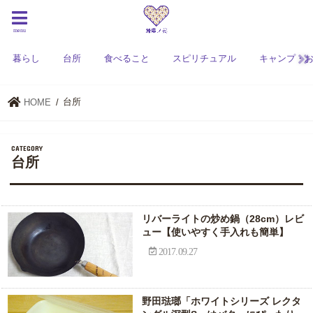
menu
暮らし
台所
食べること
スピリチュアル
キャンプ・
台所
HOME
台所
リバーライトの炒め鍋（28cm）レビ
ュー【使いやすく手入れも簡単】
2017.09.27
野田琺瑯「ホワイトシリーズ レクタ