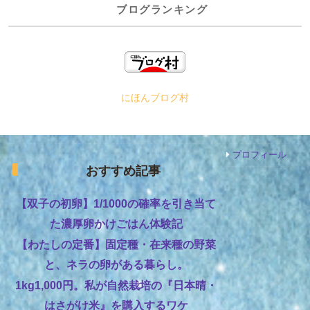
ブログランキング
にほんブログ村
プロフィール
おすすめ記事
【双子の初卵】1/1000の確率を引き当て
た濃厚卵かけごはん体験記
【わたしの定番】固定種・在来種の野菜
と、ネラの卵がある暮らし。
1kg1,000円。私が自然栽培の『日本晴・
はさがけ米』を購入するワケ