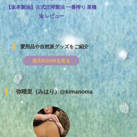
【坂本製油】古式圧搾製法 一番搾り 菜種
油 レビュー
愛用品や自然派グッズをご紹介
楽天ROOMを見る
弥晴里（みはり）@kimanoma