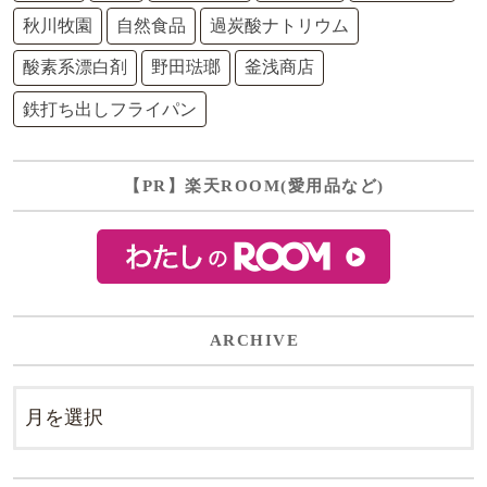
秋川牧園
自然食品
過炭酸ナトリウム
酸素系漂白剤
野田琺瑯
釜浅商店
鉄打ち出しフライパン
【PR】楽天ROOM(愛用品など)
ARCHIVE