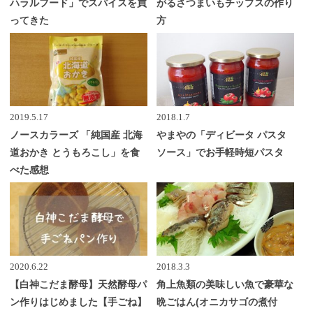
ハラルフード」でスパイスを買
がるさつまいもチップスの作り
ってきた
方
2019.5.17
2018.1.7
ノースカラーズ 「純国産 北海
やまやの「ディビータ パスタ
道おかき とうもろこし」を食
ソース」でお手軽時短パスタ
べた感想
2020.6.22
2018.3.3
【白神こだま酵母】天然酵母パ
角上魚類の美味しい魚で豪華な
ン作りはじめました【手ごね】
晩ごはん(オニカサゴの煮付