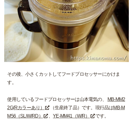
その後、小さくカットしてフードプロセッサーにかけま
す。
使用しているフードプロセッサーは山本電気の、
MB-MM2
2G(Rカラーあり）
（生産終了品）です。現行品は
MB-M
M56（SL/W/RD）
、
YE-MM41（W/R）
です。